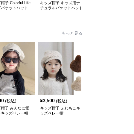
子 Colorful Life
キッズ帽子 キッズ用ナ
キッズ帽子 キッズ向け
ズバケットハット
チュラルバケットハット
ワンポイントバケットハ
ット
もっと見る
90
¥
3,500
¥
2,980
(税込)
(税込)
(税込)
ズ帽子 みんなに愛
キッズ帽子 ふわもこキ
キッズ帽子 ハート飾り
るキッズベレー帽
ッズベレー帽
つきガーリーベレー帽