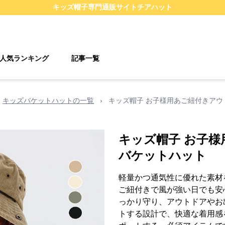
キッズ帽子
専門通販サイト
チアハット
人気ランキング
記事一覧
キッズバケットハットの一覧
›
キッズ帽子 お子様用あご紐付きアウ
キッズ帽子 お子
バケットハット
軽量かつ通気性に優れた素材
ご紐付きで風が強い日でも安
っかり守り、アウトドアやお
トする設計で、快適な着用感