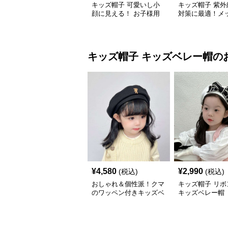
キッズ帽子 可愛いし小
キッズ帽子 紫外
顔に見える！ お子様用
対策に最適！メ
リボン付きバケットハッ
広つばのキッズ
ト｜安心のあご紐付き
アハット【55-58
～15歳】
キッズ帽子
キッズベレー帽
の
¥
4,580
¥
2,990
(税込)
(税込)
おしゃれ＆個性派！クマ
キッズ帽子 リボ
のワッペン付きキッズベ
キッズベレー帽
レー帽｜48–58cm