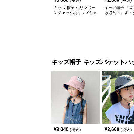
¥
3,080
¥
2,800
(税込)
(税込)
キッズ 帽子 ヘリンボー
キッズ帽子 「乗
ンチェック柄キッズキャ
き必見！」ずっ
ップ｜上質生地＆格子柄
がるキッズ乗り
で秋冬コーデにぴったり
ャップ｜チアハ
キッズ帽子
キッズバケットハ
¥
3,040
¥
3,660
(税込)
(税込)