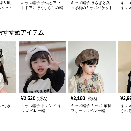
線＆風
キッズ帽子 子供とアウ
キッズ帽子 うさぎと葉
キッズ帽
ッシュ×
トドアに行くならこの帽
っぱ柄のキッズバケット
キッ
アウトド
子が必須！ チアハット
ハット
cm／6
一押しのキッズアウトド
アバケットハット
おすすめアイテム
¥
2,520
¥
3,160
¥
2,9
(税込)
(税込)
ン付き
キッズ帽子 トレンド キ
キッズ帽子 キッズ 革製
キッ
ッズ ベレー帽
フォーマルベレー帽
され