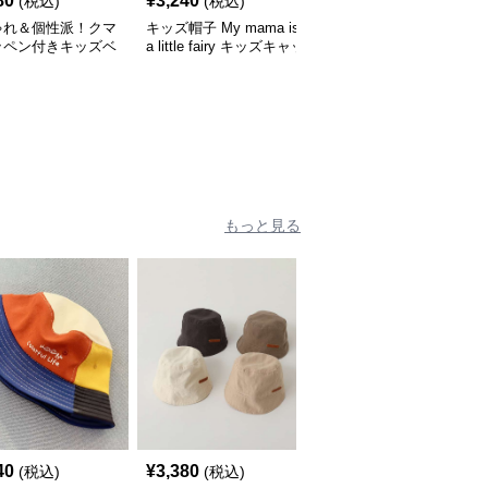
80
¥
3,240
¥
3,660
(税込)
(税込)
(税込)
ゃれ＆個性派！クマ
キッズ帽子 My mama is
キッズ帽子 紫外線＆風
ッペン付きキッズベ
a little fairy キッズキャッ
対策に最適！メッシュ×
｜48–58cm
プ｜ママへの愛をこめた
広つばのキッズアウトド
遊び心キャップ【48–52
アハット【55-58cm／6
cm】
～15歳】
もっと見る
40
¥
3,380
¥
3,540
(税込)
(税込)
(税込)