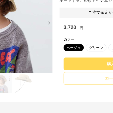
ポートする、必須アイテムで
ご注文確定か
Next slide
3,720
円
カラー
ベージュ
グリーン
購
カー