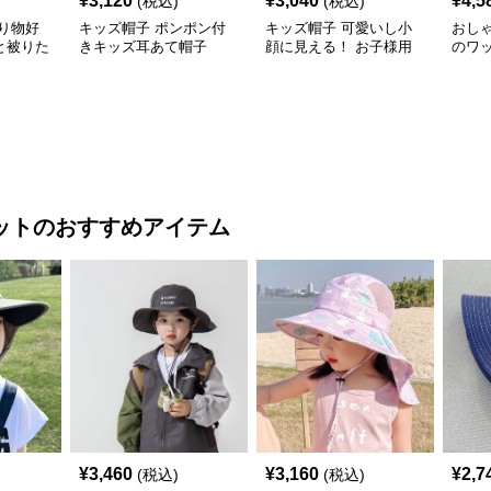
¥
3,120
¥
3,040
¥
4,5
(税込)
(税込)
り物好
キッズ帽子 ポンポン付
キッズ帽子 可愛いし小
おし
と被りた
きキッズ耳あて帽子
顔に見える！ お子様用
のワ
物デコキ
リボン付きバケットハッ
レー帽
ット
ト｜安心のあご紐付き
ット
のおすすめアイテム
¥
3,460
¥
3,160
¥
2,7
(税込)
(税込)