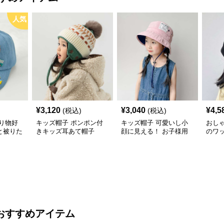
人気
¥
3,120
¥
3,040
¥
4,5
(税込)
(税込)
り物好
キッズ帽子 ポンポン付
キッズ帽子 可愛いし小
おし
と被りた
きキッズ耳あて帽子
顔に見える！ お子様用
のワ
物デコキ
リボン付きバケットハッ
レー帽
ット
ト｜安心のあご紐付き
おすすめアイテム