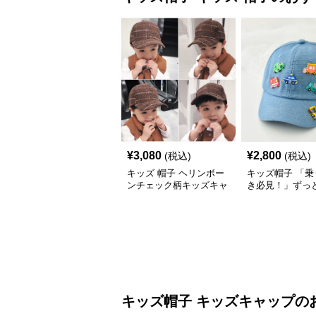
¥
3,080
¥
2,800
(税込)
(税込)
キッズ 帽子 ヘリンボー
キッズ帽子 「乗
ンチェック柄キッズキャ
き必見！」ずっ
ップ｜上質生地＆格子柄
がるキッズ乗り
で秋冬コーデにぴったり
ャップ｜チアハ
キッズ帽子
キッズキャップ
の