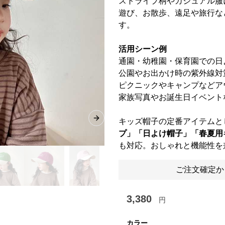
ストライプ柄やカジュアル服
遊び、お散歩、遠足や旅行な
す。
活用シーン例
通園・幼稚園・保育園での日
公園やお出かけ時の紫外線対
ピクニックやキャンプなどア
家族写真やお誕生日イベント
キッズ帽子の定番アイテムと
Next slide
プ」「日よけ帽子」「春夏用
も対応。おしゃれと機能性を
ご注文確定か
3,380
円
カラー