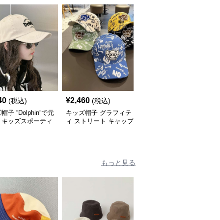
40
¥
2,460
¥
2,500
(税込)
(税込)
(税込)
子 “Dolphin”で元
キッズ帽子 グラフィテ
キッズ帽子 こんなに子
！キッズスポーティ
ィ ストリート キャップ
供に似合うアートキャッ
ップ｜サイズ調整可
プは他にある！？ キッ
量設計
ズ落書き風アートキャッ
プ｜個性派キッズに大人
気
もっと見る