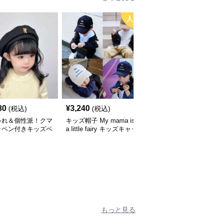
人気
80
¥
3,240
¥
3,660
(税込)
(税込)
(税込)
ゃれ＆個性派！クマ
キッズ帽子 My mama is
キッズ帽子 紫外線＆風
ッペン付きキッズベ
a little fairy キッズキャッ
対策に最適！メッシュ×
｜48–58cm
プ｜ママへの愛をこめた
広つばのキッズアウトド
遊び心キャップ【48–52
アハット【55-58cm／6
cm】
～15歳】
もっと見る