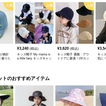
人気
人気
人気
¥
3,240
¥
3,620
¥
3,5
(税込)
(税込)
り物好
キッズ帽子 My mama is
キッズ帽子 通園・アウ
キッズ帽
と被りた
a little fairy キッズキャッ
トドアに最適！UVカッ
気に
物デコキ
プ｜ママへの愛をこめた
ト＆サイズ調整可能なキ
キャ
ット
遊び心キャップ【48–52
ッズアウトドアキャップ
＆軽
cm】
ット
のおすすめアイテム