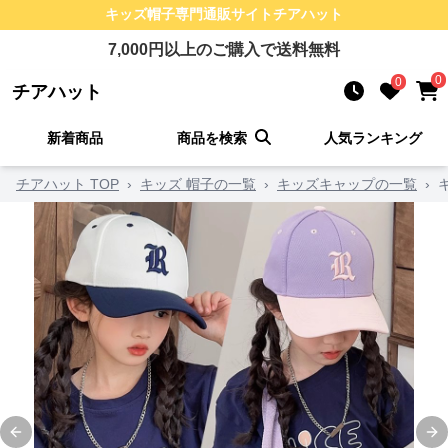
キッズ帽子
専門通販サイト
チアハット
7,000
円以上のご購入で送料無料
0
0
チアハット
新着商品
商品を検索
人気ランキング
チアハット TOP
›
キッズ 帽子の一覧
›
キッズキャップの一覧
›
Previous slide
Ne