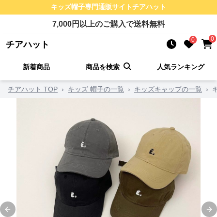
キッズ帽子
専門通販サイト
チアハット
7,000
円以上のご購入で送料無料
0
0
チアハット
新着商品
商品を検索
人気ランキング
チアハット TOP
›
キッズ 帽子の一覧
›
キッズキャップの一覧
›
Previous slide
Ne