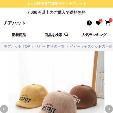
キッズ帽子
専門通販サイト
チアハット
7,000
円以上のご購入で送料無料
0
0
チアハット
新着商品
商品を検索
人気ランキング
チアハット TOP
›
ベビー 帽子の一覧
›
ベビーキャスケットの一覧
Previous slide
Ne