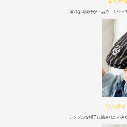
柔らか
繊細な縞模様が上品で、カジュ
ワンポイ
シンプルな帽子に施された小さ