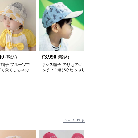
40
¥
3,990
¥
2,990
(税込)
(税込)
(税込)
ズ帽子 フルーツで
キッズ帽子 のりものい
恐竜デザイン キッズ帽
て可愛くしちゃお
っぱい！遊び心たっぷり
子｜コーデュロイ素材の
 メッシュフルーツ
のキッズキャップ｜サイ
遊び心ベビーキャップ
 ベビーキャップ
ズ44〜54cmで成長に合
わせ調整可
もっと見る