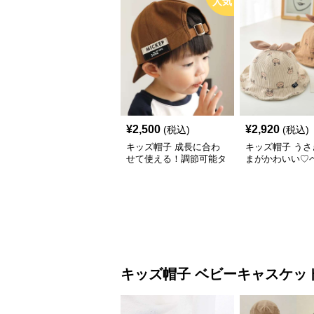
人気
¥
2,500
¥
2,920
(税込)
(税込)
キッズ帽子 成長に合わ
キッズ帽子 うさ
せて使える！調節可能タ
まがかわいい♡
グ付きキッズキャップ｜
ケットハット｜
46–52cm
コーデュロイ素材
48cm】
キッズ帽子
ベビーキャスケッ