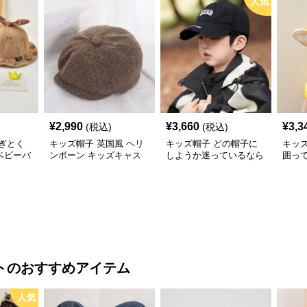
人気
¥
2,990
¥
3,660
¥
3,3
(税込)
(税込)
ぎとく
キッズ帽子 英国風 ヘリ
キッズ帽子 どの帽子に
キッ
ベビーバ
ンボーン キッズキャス
しようか迷っているなら
囲っ
通気性◎
ケット
これ！ 王道キッズ向け
う！
【46–
カジュアルロゴキャップ
帽子
【46–54cm・成長に合わ
せ調整可能】
ト
のおすすめアイテム
人気