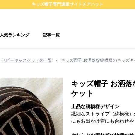
キッズ帽子
専門通販サイト
チアハット
人気ランキング
記事一覧
ベビーキャスケットの一覧
›
キッズ帽子 お洒落な縞模様のキッズキ
キッズ帽子 お洒
ケット
上品な縞模様デザイン
繊細なストライプ（縞模様）
にもお出かけ着にも合わせや