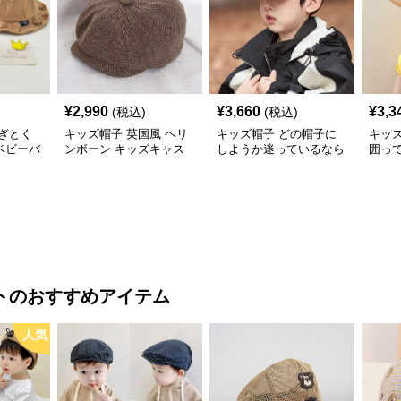
¥
2,990
¥
3,660
¥
3,3
(税込)
(税込)
ぎとく
キッズ帽子 英国風 ヘリ
キッズ帽子 どの帽子に
キッ
ベビーバ
ンボーン キッズキャス
しようか迷っているなら
囲っ
通気性◎
ケット
これ！ 王道キッズ向け
う！
【46–
カジュアルロゴキャップ
帽子
【46–54cm・成長に合わ
せ調整可能】
ト
のおすすめアイテム
人気