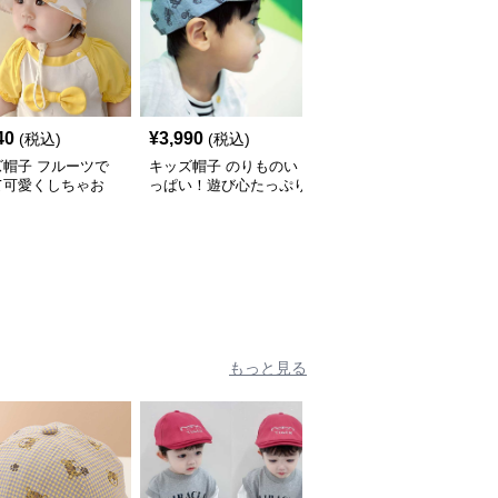
40
¥
3,990
¥
2,990
(税込)
(税込)
(税込)
ズ帽子 フルーツで
キッズ帽子 のりものい
恐竜デザイン キッズ帽
て可愛くしちゃお
っぱい！遊び心たっぷり
子｜コーデュロイ素材の
 メッシュフルーツ
のキッズキャップ｜サイ
遊び心ベビーキャップ
 ベビーキャップ
ズ44〜54cmで成長に合
わせ調整可
もっと見る