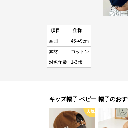
項目
仕様
頭囲
46-49cm
素材
コットン
対象年齢
1-3歳
キッズ帽子
ベビー 帽子
のおす
人気