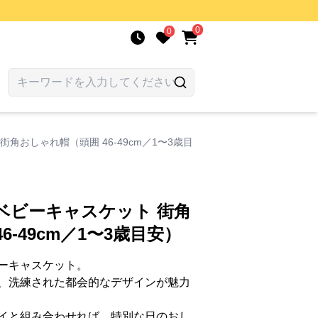
0
0
角おしゃれ帽（頭囲 46‑49cm／1〜3歳目
ベビーキャスケット 街角
6‑49cm／1〜3歳目安）
ーキャスケット。
、洗練された都会的なデザインが魅力
イと組み合わせれば、特別な日のおし