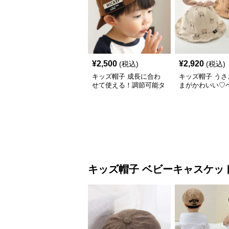
¥
2,500
¥
2,920
(税込)
(税込)
キッズ帽子 成長に合わ
キッズ帽子 うさ
せて使える！調節可能タ
まがかわいい♡
グ付きキッズキャップ｜
ケットハット｜
46–52cm
コーデュロイ素材
48cm】
キッズ帽子
ベビーキャスケッ