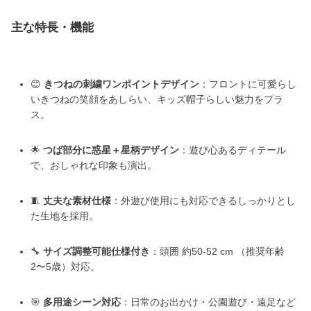
主な特長・機能
😊
きつねの刺繍ワンポイントデザイン
：フロントに可愛らし
いきつねの笑顔をあしらい、キッズ帽子らしい魅力をプラ
ス。
🌟
つば部分に惑星＋星柄デザイン
：遊び心あるディテール
で、おしゃれな印象も演出。
🧵
丈夫な素材仕様
：外遊び使用にも対応できるしっかりとし
た生地を採用。
🔧
サイズ調整可能仕様付き
：頭囲 約50-52 cm （推奨年齢
2〜5歳）対応。
🎯
多用途シーン対応
：日常のお出かけ・公園遊び・遠足など