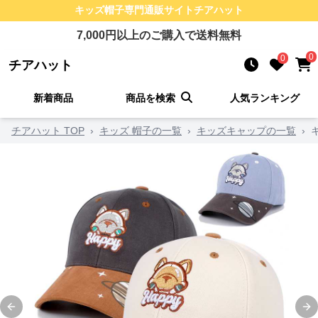
キッズ帽子
専門通販サイト
チアハット
7,000
円以上のご購入で送料無料
0
0
チアハット
新着商品
商品を検索
人気ランキング
チアハット TOP
›
キッズ 帽子の一覧
›
キッズキャップの一覧
›
Previous slide
Ne