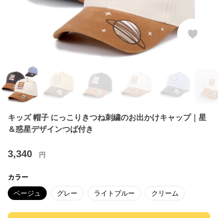
キッズ 帽子 にっこりきつね刺繍のお出かけキャップ｜星
＆惑星デザインつば付き
3,340
円
カラー
ベージュ
グレー
ライトブルー
クリーム