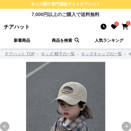
キッズ帽子
専門通販サイト
チアハット
7,000
円以上のご購入で送料無料
0
0
チアハット
新着商品
商品を検索
人気ランキング
チアハット TOP
›
キッズ 帽子の一覧
›
キッズキャップの一覧
›
Previous slide
Ne