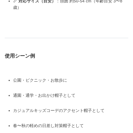
📏
対応サイズ（目安）
：頭囲 約50-54 cm（年齢目安 3〜8
歳）
使用シーン例
公園・ピクニック・お散歩に
通園・通学・お出かけ帽子として
カジュアルキッズコーデのアクセント帽子として
春〜秋の軽めの日差し対策帽子として