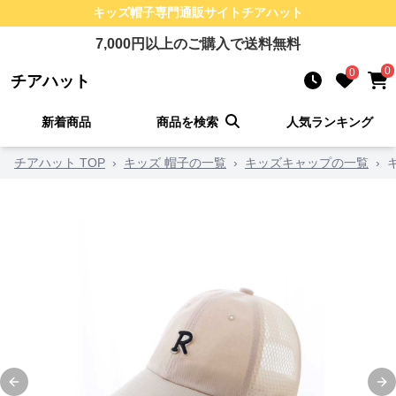
キッズ帽子
専門通販サイト
チアハット
7,000
円以上のご購入で送料無料
0
0
チアハット
新着商品
商品を検索
人気ランキング
チアハット TOP
›
キッズ 帽子の一覧
›
キッズキャップの一覧
›
Previous slide
Ne