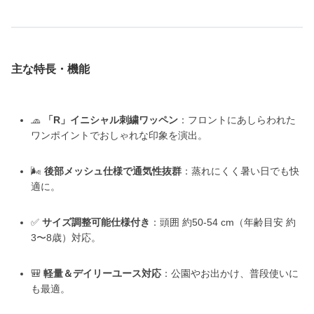
主な特長・機能
🧢
「R」イニシャル刺繍ワッペン
：フロントにあしらわれた
ワンポイントでおしゃれな印象を演出。
🌬️
後部メッシュ仕様で通気性抜群
：蒸れにくく暑い日でも快
適に。
✅
サイズ調整可能仕様付き
：頭囲 約50-54 cm（年齢目安 約
3〜8歳）対応。
🎒
軽量＆デイリーユース対応
：公園やお出かけ、普段使いに
も最適。