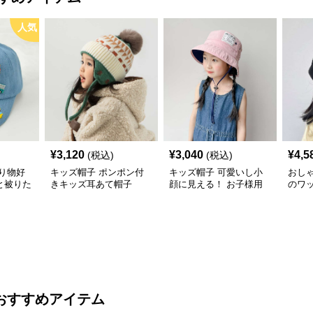
人気
¥
3,120
¥
3,040
¥
4,5
(税込)
(税込)
り物好
キッズ帽子 ポンポン付
キッズ帽子 可愛いし小
おし
と被りた
きキッズ耳あて帽子
顔に見える！ お子様用
のワ
物デコキ
リボン付きバケットハッ
レー帽
ット
ト｜安心のあご紐付き
おすすめアイテム