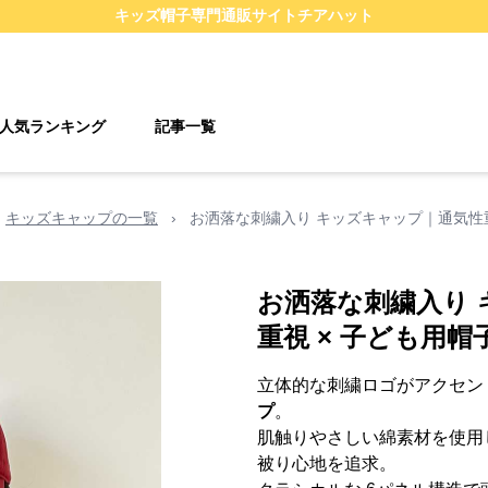
キッズ帽子
専門通販サイト
チアハット
人気ランキング
記事一覧
キッズキャップの一覧
›
お洒落な刺繍入り キッズキャップ｜通気性重
お洒落な刺繍入り
重視 × 子ども用帽
立体的な刺繍ロゴがアクセン
プ
。
肌触りやさしい綿素材を使用
被り心地を追求。