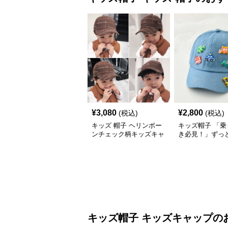
¥
3,080
¥
2,800
(税込)
(税込)
キッズ 帽子 ヘリンボー
キッズ帽子 「乗
ンチェック柄キッズキャ
き必見！」ずっ
ップ｜上質生地＆格子柄
がるキッズ乗り
で秋冬コーデにぴったり
ャップ｜チアハ
キッズ帽子
キッズキャップ
の