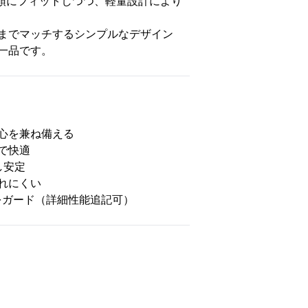
で頭にフィットしつつ、軽量設計により
までマッチするシンプルなデザイン
一品です。
心を兼ね備える
で快適
し安定
れにくい
をガード（詳細性能追記可）