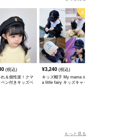
人気
80
¥
3,240
¥
3,660
(税込)
(税込)
(税込)
ゃれ＆個性派！クマ
キッズ帽子 My mama is
キッズ帽子 紫外線＆風
ッペン付きキッズベ
a little fairy キッズキャッ
対策に最適！メッシュ×
｜48–58cm
プ｜ママへの愛をこめた
広つばのキッズアウトド
遊び心キャップ【48–52
アハット【55-58cm／6
cm】
～15歳】
もっと見る