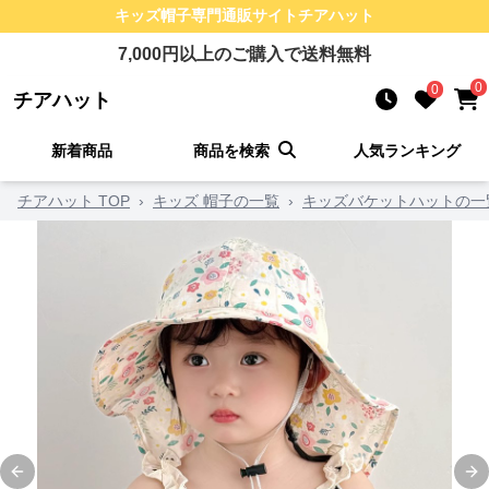
キッズ帽子
専門通販サイト
チアハット
7,000
円以上のご購入で送料無料
0
0
チアハット
新着商品
商品を検索
人気ランキング
チアハット TOP
›
キッズ 帽子の一覧
›
キッズバケットハットの一
Previous slide
Ne