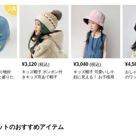
人気
¥
3,120
¥
3,040
¥
4,5
(税込)
(税込)
り物好
キッズ帽子 ポンポン付
キッズ帽子 可愛いし小
おし
と被りた
きキッズ耳あて帽子
顔に見える！ お子様用
のワ
物デコキ
リボン付きバケットハッ
レー帽
ット
ト｜安心のあご紐付き
ット
のおすすめアイテム