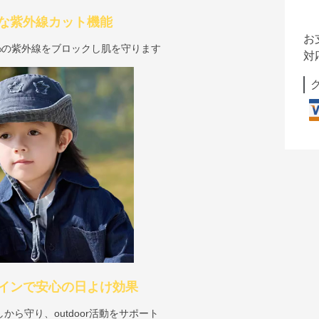
な紫外線カット機能
お
9%の紫外線をブロックし肌を守ります
対
インで安心の日よけ効果
ら守り、outdoor活動をサポート