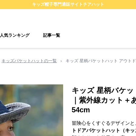
キッズ帽子
専門通販サイト
チアハット
人気ランキング
記事一覧
キッズバケットハットの一覧
›
キッズ 星柄バケットハット アウト
キッズ 星柄バケッ
｜紫外線カット＋あ
54cm
冒険心をくすぐるデザインと
トドアバケットハット（キッ