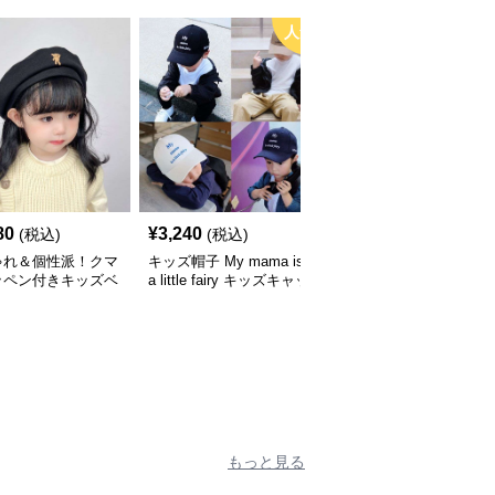
人気
80
¥
3,240
¥
3,660
(税込)
(税込)
(税込)
ゃれ＆個性派！クマ
キッズ帽子 My mama is
キッズ帽子 紫外線＆風
ッペン付きキッズベ
a little fairy キッズキャッ
対策に最適！メッシュ×
｜48–58cm
プ｜ママへの愛をこめた
広つばのキッズアウトド
遊び心キャップ【48–52
アハット【55-58cm／6
cm】
～15歳】
もっと見る