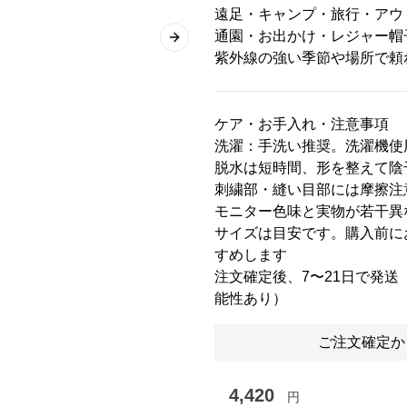
遠足・キャンプ・旅行・アウ
通園・お出かけ・レジャー帽
Next slide
紫外線の強い季節や場所で頼
ケア・お手入れ・注意事項
洗濯：手洗い推奨。洗濯機使
脱水は短時間、形を整えて陰
刺繍部・縫い目部には摩擦注
モニター色味と実物が若干異
サイズは目安です。購入前に
すめします
注文確定後、7〜21日で発
能性あり）
ご注文確定か
4,420
円