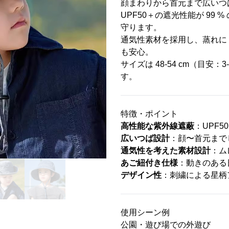
顔まわりから首元まで広いつ
UPF50＋の遮光性能が 99
守ります。
通気性素材を採用し、蒸れに
も安心。
サイズは 48-54 cm（目安
す。
特徴・ポイント
高性能な紫外線遮蔽
：UPF
広いつば設計
：顔〜首元まで
通気性を考えた素材設計
：ム
あご紐付き仕様
：動きのある
デザイン性
：刺繍による星柄
使用シーン例
公園・遊び場での外遊び