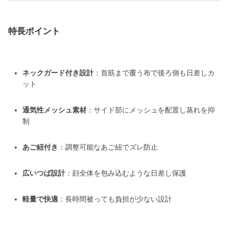
特長ポイント
ネックガード付き設計
：首筋まで覆う布で後ろ側も日差しカ
ット
通気性メッシュ素材
：サイド部にメッシュを配置し蒸れを抑
制
あご紐付き
：調整可能なあご紐でズレ防止
広いつば設計
：顔全体を包み込むような日差し保護
軽量で快適
：長時間被っても負担が少ない設計