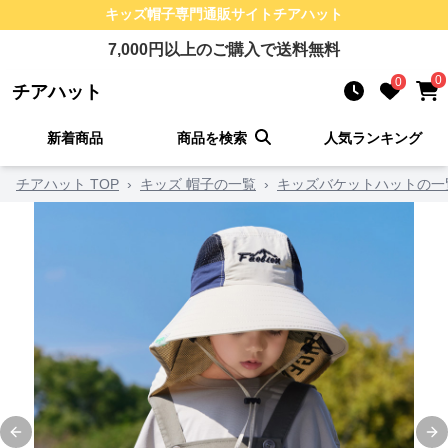
キッズ帽子
専門通販サイト
チアハット
7,000
円以上のご購入で送料無料
0
0
チアハット
新着商品
商品を検索
人気ランキング
チアハット TOP
›
キッズ 帽子の一覧
›
キッズバケットハットの一
Previous slide
Ne