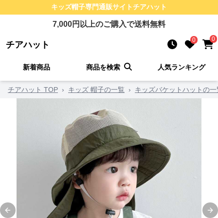
キッズ帽子
専門通販サイト
チアハット
7,000
円以上のご購入で送料無料
0
0
チアハット
新着商品
商品を検索
人気ランキング
チアハット TOP
›
キッズ 帽子の一覧
›
キッズバケットハットの一
Previous slide
Ne