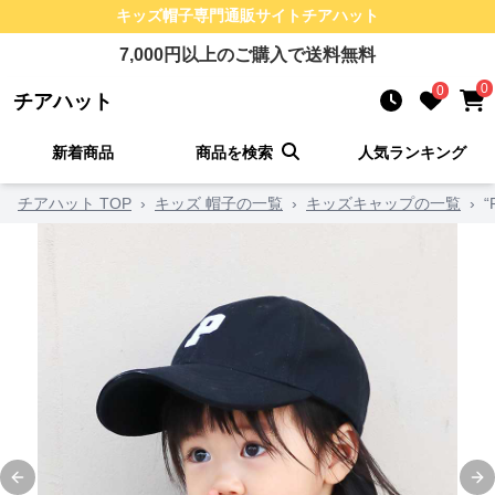
キッズ帽子
専門通販サイト
チアハット
7,000
円以上のご購入で送料無料
0
0
チアハット
新着商品
商品を検索
人気ランキング
チアハット TOP
›
キッズ 帽子の一覧
›
キッズキャップの一覧
›
Previous slide
Ne