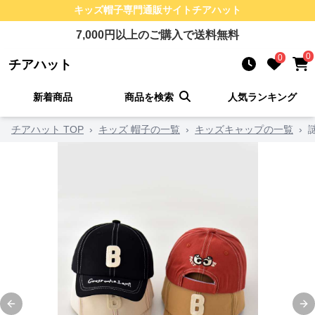
キッズ帽子
専門通販サイト
チアハット
7,000
円以上のご購入で送料無料
0
0
チアハット
新着商品
商品を検索
人気ランキング
チアハット TOP
›
キッズ 帽子の一覧
›
キッズキャップの一覧
›
Previous slide
Ne