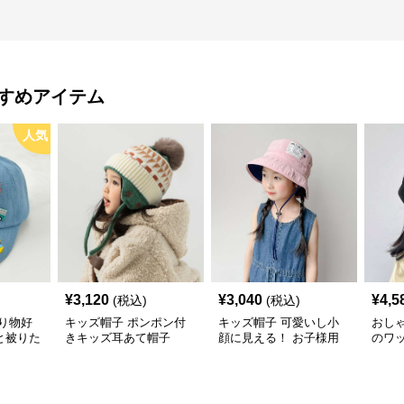
すめアイテム
人気
¥
3,120
¥
3,040
¥
4,5
(税込)
(税込)
り物好
キッズ帽子 ポンポン付
キッズ帽子 可愛いし小
おし
と被りた
きキッズ耳あて帽子
顔に見える！ お子様用
のワ
物デコキ
リボン付きバケットハッ
レー帽
ット
ト｜安心のあご紐付き