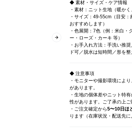
◆ 素材・サイズ・ケア情報
・素材：ニット生地（暖かく
・サイズ：49-55cm（目安
おすすめします）
・色展開：7色（例：米白・
ー・ローズ・カーキ 等）
Next slide
・お手入れ方法：手洗い推奨
ド可／脱水は短時間／形を整
◆ 注意事項
・モニターや撮影環境により
があります。
・生地の個体差やニット特有
性があります。ご了承の上ご
・ご注文確定から
5〜10日ほ
ります（在庫状況・配送先に