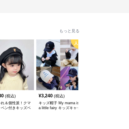
もっと見る
人気
80
¥
3,240
¥
3,660
(税込)
(税込)
(税込)
ゃれ＆個性派！クマ
キッズ帽子 My mama is
キッズ帽子 紫外線＆風
ッペン付きキッズベ
a little fairy キッズキャッ
対策に最適！メッシュ×
｜48–58cm
プ｜ママへの愛をこめた
広つばのキッズアウトド
遊び心キャップ【48–52
アハット【55-58cm／6
cm】
～15歳】