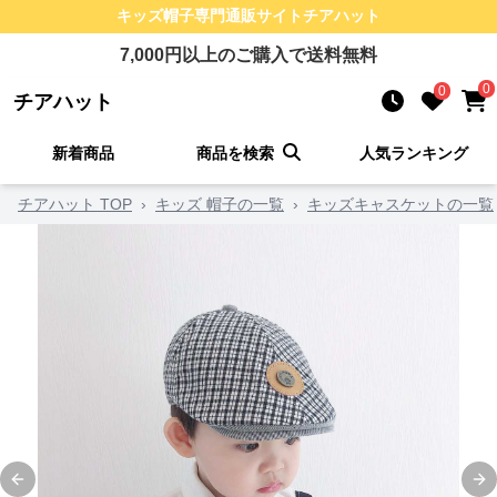
キッズ帽子
専門通販サイト
チアハット
7,000
円以上のご購入で送料無料
0
0
チアハット
新着商品
商品を検索
人気ランキング
チアハット TOP
›
キッズ 帽子の一覧
›
キッズキャスケットの一覧
Previous slide
Ne