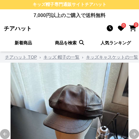
キッズ帽子
専門通販サイト
チアハット
7,000
円以上のご購入で送料無料
0
0
チアハット
新着商品
商品を検索
人気ランキング
チアハット TOP
›
キッズ 帽子の一覧
›
キッズキャスケットの一覧
Previous slide
Ne