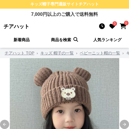
キッズ帽子
専門通販サイト
チアハット
7,000
円以上のご購入で送料無料
0
0
チアハット
新着商品
商品を検索
人気ランキング
チアハット TOP
›
キッズ 帽子の一覧
›
ベビーニット帽の一覧
›
Previous slide
Ne