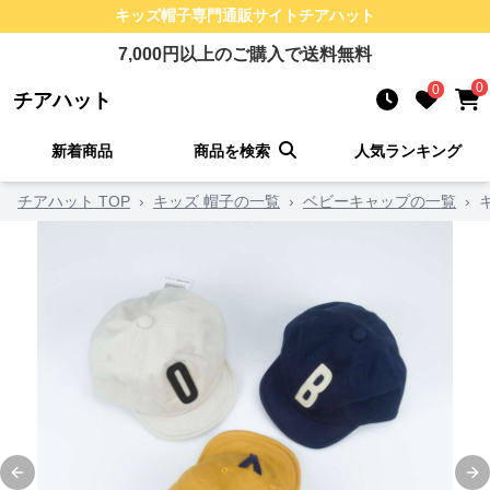
キッズ帽子
専門通販サイト
チアハット
7,000
円以上のご購入で送料無料
0
0
チアハット
新着商品
商品を検索
人気ランキング
チアハット TOP
›
キッズ 帽子の一覧
›
ベビーキャップの一覧
›
Previous slide
Ne