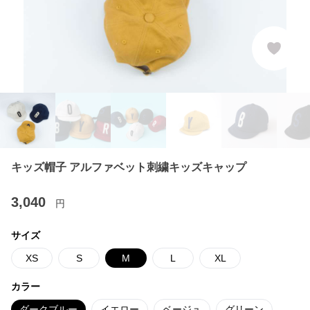
キッズ帽子 アルファベット刺繍キッズキャップ
3,040
円
サイズ
XS
S
M
L
XL
カラー
ダークブルー
イエロー
ベージュ
グリーン