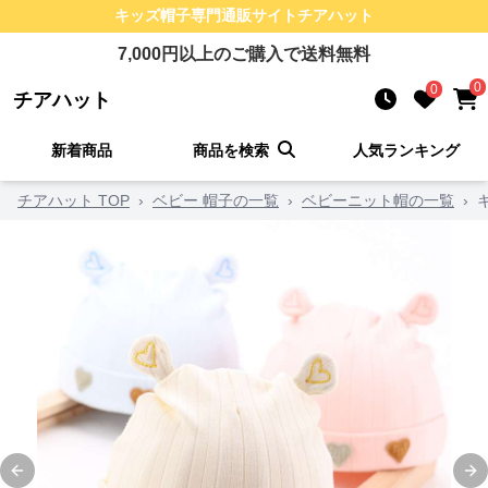
キッズ帽子
専門通販サイト
チアハット
7,000
円以上のご購入で送料無料
0
0
チアハット
新着商品
商品を検索
人気ランキング
チアハット TOP
›
ベビー 帽子の一覧
›
ベビーニット帽の一覧
›
Previous slide
Ne