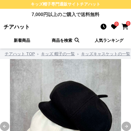
キッズ帽子
専門通販サイト
チアハット
7,000
円以上のご購入で送料無料
0
0
チアハット
新着商品
商品を検索
人気ランキング
チアハット TOP
›
キッズ 帽子の一覧
›
キッズキャスケットの一覧
Previous slide
Ne