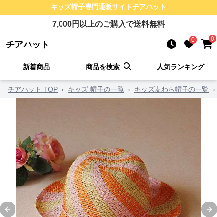
キッズ帽子
専門通販サイト
チアハット
7,000
円以上のご購入で送料無料
0
0
チアハット
新着商品
商品を検索
人気ランキング
チアハット TOP
›
キッズ 帽子の一覧
›
キッズ麦わら帽子の一覧
›
Previous slide
Ne