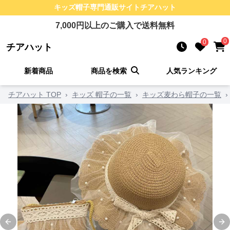
キッズ帽子
専門通販サイト
チアハット
7,000
円以上のご購入で送料無料
0
0
チアハット
新着商品
商品を検索
人気ランキング
チアハット TOP
›
キッズ 帽子の一覧
›
キッズ麦わら帽子の一覧
›
Previous slide
Ne