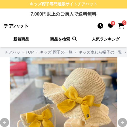
キッズ帽子
専門通販サイト
チアハット
7,000
円以上のご購入で送料無料
0
0
チアハット
新着商品
商品を検索
人気ランキング
チアハット TOP
›
キッズ 帽子の一覧
›
キッズ麦わら帽子の一覧
›
Previous slide
Ne