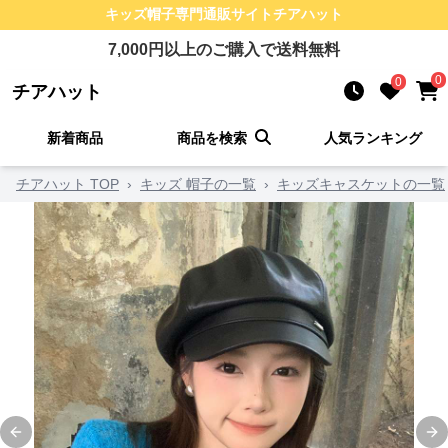
キッズ帽子
専門通販サイト
チアハット
7,000
円以上のご購入で送料無料
0
0
チアハット
新着商品
商品を検索
人気ランキング
チアハット TOP
›
キッズ 帽子の一覧
›
キッズキャスケットの一覧
Previous slide
Ne