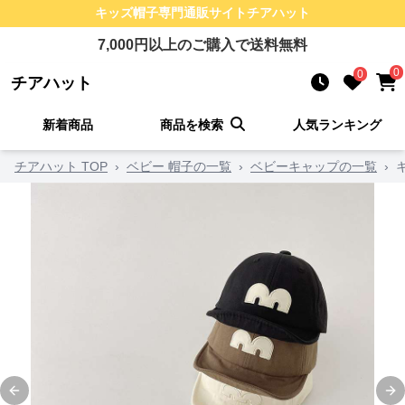
キッズ帽子
専門通販サイト
チアハット
7,000
円以上のご購入で送料無料
0
0
チアハット
新着商品
商品を検索
人気ランキング
チアハット TOP
›
ベビー 帽子の一覧
›
ベビーキャップの一覧
›
Previous slide
Ne