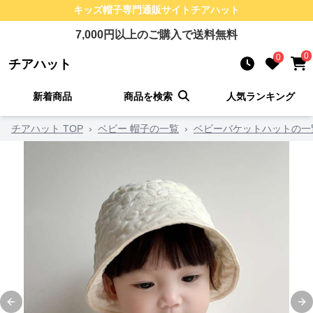
キッズ帽子
専門通販サイト
チアハット
7,000
円以上のご購入で送料無料
0
0
チアハット
新着商品
商品を検索
人気ランキング
チアハット TOP
›
ベビー 帽子の一覧
›
ベビーバケットハットの一
Previous slide
Ne