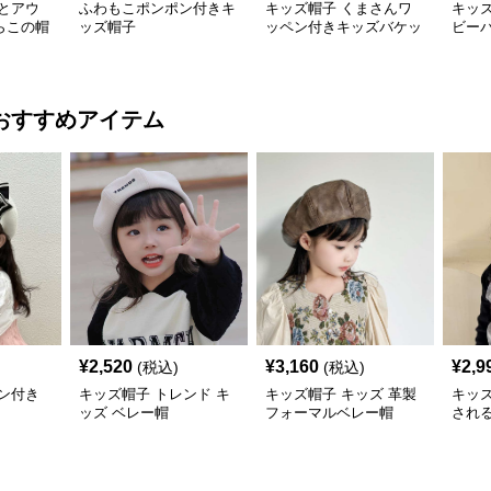
とアウ
ふわもこポンポン付きキ
キッズ帽子 くまさんワ
キッ
らこの帽
ッズ帽子
ッペン付きキッズバケッ
ビー
ハット
トハット
アウトド
ト
おすすめアイテム
¥
2,520
¥
3,160
¥
2,9
(税込)
(税込)
ン付き
キッズ帽子 トレンド キ
キッズ帽子 キッズ 革製
キッ
ッズ ベレー帽
フォーマルベレー帽
され