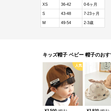
XS
36-42
0-6ヶ月
S
43-48
7-23ヶ月
M
49-54
2-3歳
キッズ帽子
ベビー 帽子
のおす
人気
¥
2,500
¥
2,920
(税込)
(税込)