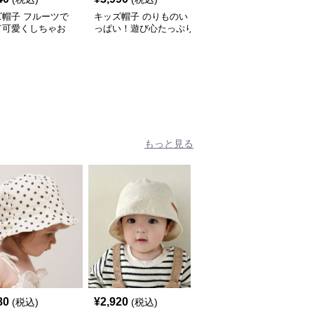
ズ帽子 フルーツで
キッズ帽子 のりものい
恐竜デザイン キッズ帽
て可愛くしちゃお
っぱい！遊び心たっぷり
子｜コーデュロイ素材の
 メッシュフルーツ
のキッズキャップ｜サイ
遊び心ベビーキャップ
 ベビーキャップ
ズ44〜54cmで成長に合
わせ調整可
もっと見る
人
80
¥
2,920
¥
2,920
(税込)
(税込)
(税込)