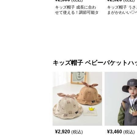
キッズ帽子 成長に合わ
キッズ帽子 うさ
せて使える！調節可能タ
まがかわいい♡
グ付きキッズキャップ｜
ケットハット｜
46–52cm
コーデュロイ素材
48cm】
キッズ帽子
ベビーバケットハ
¥
2,920
¥
3,460
(税込)
(税込)