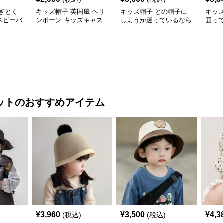
ぎとく
キッズ帽子 英国風 ヘリ
キッズ帽子 どの帽子に
キッ
ベビーバ
ンボーン キッズキャス
しようか迷っているなら
囲っ
通気性◎
ケット
これ！ 王道キッズ向け
う！
【46–
カジュアルロゴキャップ
帽子
【46–54cm・成長に合わ
せ調整可能】
ット
のおすすめアイテム
¥
3,960
¥
3,500
¥
4,3
(税込)
(税込)