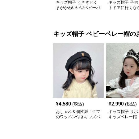
キッズ帽子 うさぎとく
キッズ帽子 子供
まがかわいい♡ベビーバ
トドアに行くな
ケットハット｜通気性◎
子が必須！ チア
コーデュロイ素材【46–
一押しのキッズ
48cm】
アバケットハッ
キッズ帽子
ベビーベレー帽
の
¥
4,580
¥
2,990
(税込)
(税込)
おしゃれ＆個性派！クマ
キッズ帽子 リボ
のワッペン付きキッズベ
キッズベレー帽
レー帽｜48–58cm