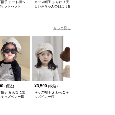
ズ帽子 ドット柄ベ
キッズ帽子 ふんわり優
キッズ帽子 子供用ふわ
バケットハット
しい赤ちゃんの日よけ帽
ふわテクスチャーバケッ
ト帽
もっと見る
90
¥
3,500
¥
2,980
(税込)
(税込)
(税込)
ズ帽子 みんなに愛
キッズ帽子 ふわもこキ
キッズ帽子 ハート飾り
るキッズベレー帽
ッズベレー帽
つきガーリーベレー帽