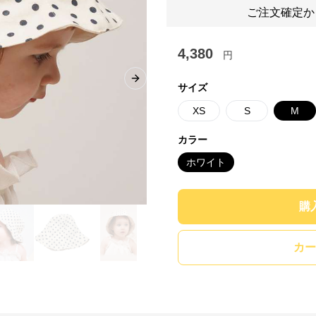
ご注文確定か
4,380
円
Next slide
サイズ
XS
S
M
カラー
ホワイト
購
カー