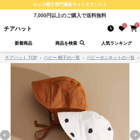
キッズ帽子
専門通販サイト
チアハット
7,000
円以上のご購入で送料無料
0
0
チアハット
新着商品
商品を検索
人気ランキング
チアハット TOP
›
ベビー 帽子の一覧
›
ベビーボンネットの一覧
›
Previous slide
Ne