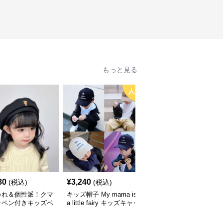
もっと見る
人気
80
¥
3,240
¥
3,660
(税込)
(税込)
(税込)
ゃれ＆個性派！クマ
キッズ帽子 My mama is
キッズ帽子 紫外線＆風
ッペン付きキッズベ
a little fairy キッズキャッ
対策に最適！メッシュ×
｜48–58cm
プ｜ママへの愛をこめた
広つばのキッズアウトド
遊び心キャップ【48–52
アハット【55-58cm／6