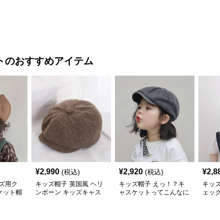
ト
のおすすめアイテム
¥
2,990
¥
2,920
¥
2,8
(税込)
(税込)
ズ用ク
キッズ帽子 英国風 ヘリ
キッズ帽子 えっ！？キ
キッ
ケット帽
ンボーン キッズキャス
ャスケットってこんなに
ェッ
ケット
可愛いの！？ デニム風
おしゃれキャスケット