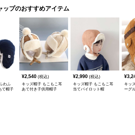
ャップ
のおすすめアイテム
¥
2,540
¥
2,990
¥
3,2
(税込)
(税込)
ふわふ
キッズ帽子 もこもこ耳
キッズ帽子 もこもこ耳
キッ
あて帽子
あて付き子供用帽子
当てパイロット帽
ーグ
ップ）
ット