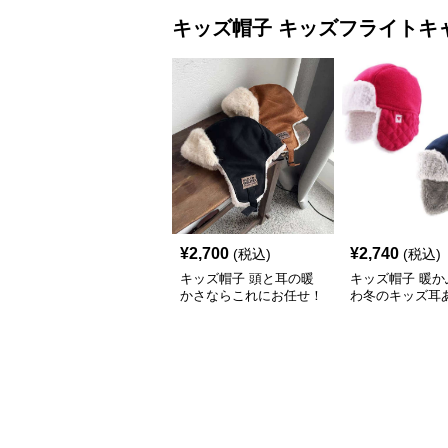
キッズ帽子
キッズフライトキ
¥
2,700
¥
2,740
(税込)
(税込)
キッズ帽子 頭と耳の暖
キッズ帽子 暖か
かさならこれにお任せ！
わ冬のキッズ耳
もこもこ耳あて付きフラ
（フライトキャ
イトキャップ【51-58
cm・5歳〜】