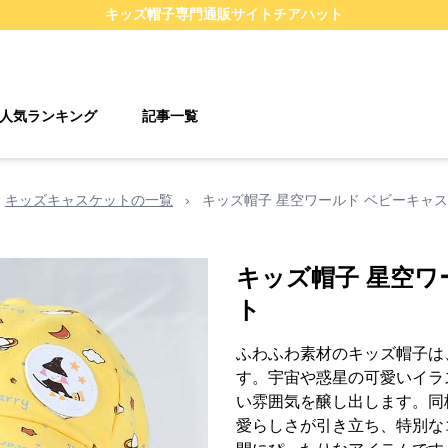
キッズ帽子
専門通販サイト
チアハット
人気ランキング
記事一覧
キッズキャスケットの一覧
›
キッズ帽子 星空ワールド ベビーキャ
キッズ帽子 星空ワ
ト
ふわふわ素材のキッズ帽子は
す。宇宙や惑星の可愛いイラ
い雰囲気を醸し出します。同
愛らしさが引き立ち、特別な