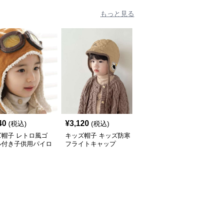
もっと見る
40
¥
3,120
¥
4,500
(税込)
(税込)
(税込)
ズ帽子 レトロ風ゴ
キッズ帽子 キッズ防寒
キッズ帽子 冬のお子様
ル付き子供用パイロ
フライトキャップ
用あったかパイロット帽
帽
耳当て付き帽子