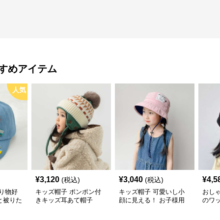
すめアイテム
人気
¥
3,120
¥
3,040
¥
4,5
(税込)
(税込)
り物好
キッズ帽子 ポンポン付
キッズ帽子 可愛いし小
おし
と被りた
きキッズ耳あて帽子
顔に見える！ お子様用
のワ
物デコキ
リボン付きバケットハッ
レー帽
ット
ト｜安心のあご紐付き