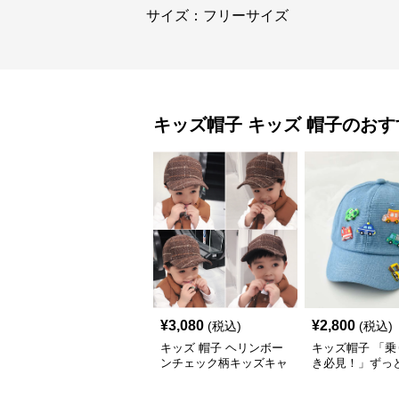
サイズ：フリーサイズ
キッズ帽子
キッズ 帽子
のおす
¥
3,080
¥
2,800
(税込)
(税込)
キッズ 帽子 ヘリンボー
キッズ帽子 「乗
ンチェック柄キッズキャ
き必見！」ずっ
ップ｜上質生地＆格子柄
がるキッズ乗り
で秋冬コーデにぴったり
ャップ｜チアハ