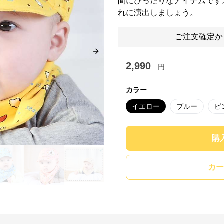
間にぴったりなアイテムです
れに演出しましょう。
ご注文確定か
Next slide
2,990
円
カラー
イエロー
ブルー
ピ
購
カー