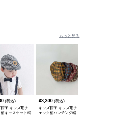
cm】
～15歳】
もっと見る
80
¥
3,300
¥
2,620
(税込)
(税込)
(税込)
ズ帽子 キッズ用チ
キッズ帽子 キッズ用チ
キッズ帽子 ふんわりキ
ク柄キャスケット帽
ェック柄ハンチング帽
ャスケット