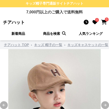
キッズ帽子
専門通販サイト
チアハット
7,000
円以上のご購入で送料無料
0
0
チアハット
新着商品
商品を検索
人気ランキング
チアハット TOP
›
キッズ 帽子の一覧
›
キッズキャスケットの一覧
Previous slide
Ne