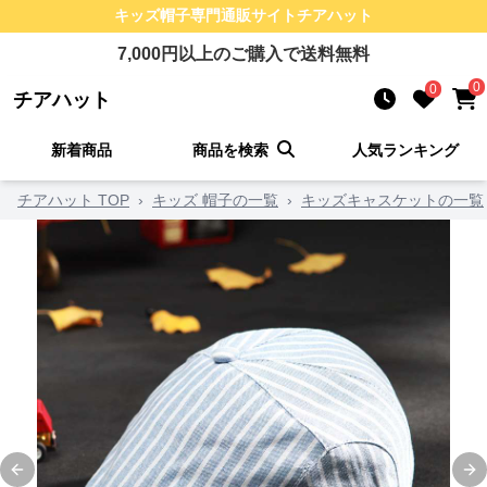
キッズ帽子
専門通販サイト
チアハット
7,000
円以上のご購入で送料無料
0
0
チアハット
新着商品
商品を検索
人気ランキング
チアハット TOP
›
キッズ 帽子の一覧
›
キッズキャスケットの一覧
Previous slide
Ne