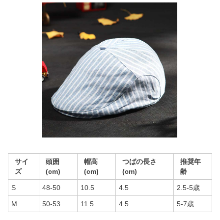
サイ
頭囲
帽高
つばの長さ
推奨年
ズ
(cm)
(cm)
(cm)
齢
S
48-50
10.5
4.5
2.5-5歳
M
50-53
11.5
4.5
5-7歳