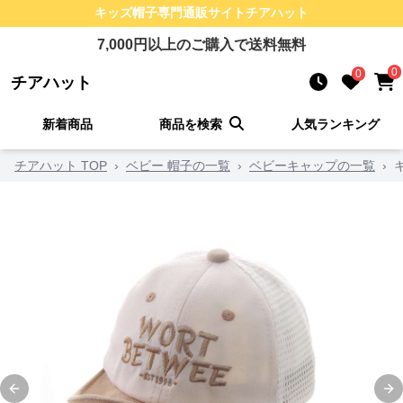
キッズ帽子
専門通販サイト
チアハット
7,000
円以上のご購入で送料無料
0
0
チアハット
新着商品
商品を検索
人気ランキング
チアハット TOP
›
ベビー 帽子の一覧
›
ベビーキャップの一覧
›
Previous slide
Ne