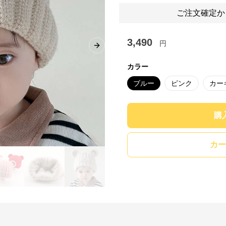
ご注文確定か
3,490
円
Next slide
カラー
ブルー
ピンク
カー
購
カー