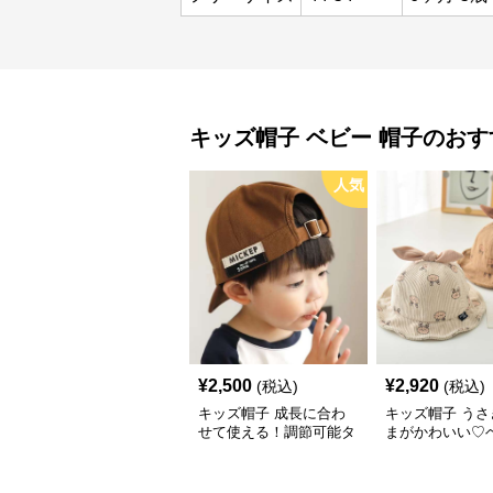
キッズ帽子
ベビー 帽子
のおす
人気
¥
2,500
¥
2,920
(税込)
(税込)
キッズ帽子 成長に合わ
キッズ帽子 うさ
せて使える！調節可能タ
まがかわいい♡
グ付きキッズキャップ｜
ケットハット｜
46–52cm
コーデュロイ素材
48cm】