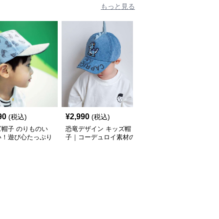
もっと見る
90
¥
2,990
¥
2,990
(税込)
(税込)
(税込)
ズ帽子 のりものい
恐竜デザイン キッズ帽
キッズ帽子 笑顔の親友
い！遊び心たっぷり
子｜コーデュロイ素材の
キッズキャップ
ッズキャップ｜サイ
遊び心ベビーキャップ
〜54cmで成長に合
調整可