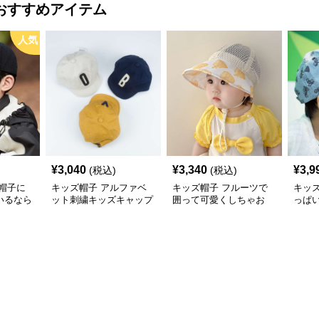
おすすめアイテム
人気
¥
3,040
¥
3,340
¥
3,9
(税込)
(税込)
帽子に
キッズ帽子 アルファベ
キッズ帽子 フルーツで
キッ
いるなら
ット刺繍キッズキャップ
囲って可愛くしちゃお
っぱ
ズ向け
う！ メッシュフルーツ
のキ
キャップ
帽子 ベビーキャップ
ズ44
成長に合わ
わせ