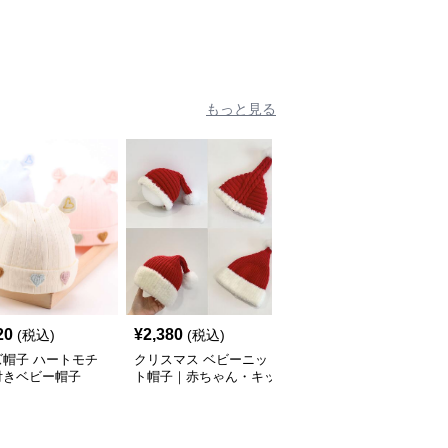
もっと見る
20
¥
2,380
¥
2,920
(税込)
(税込)
(税込)
ズ帽子 ハートモチ
クリスマス ベビーニッ
キッズ帽子 もこもこく
付きベビー帽子
ト帽子｜赤ちゃん・キッ
まさん帽子
ズ モコモコポンポン 防
寒 サンタ風 6ヶ月〜3歳
対応（S・Mサイズ）