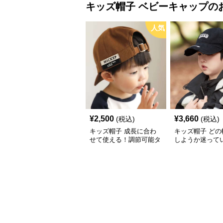
キッズ帽子
ベビーキャップ
の
人気
¥
2,500
¥
3,660
(税込)
(税込)
キッズ帽子 成長に合わ
キッズ帽子 どの
せて使える！調節可能タ
しようか迷って
グ付きキッズキャップ｜
これ！ 王道キッ
46–52cm
カジュアルロゴ
【46–54cm・
せ調整可能】