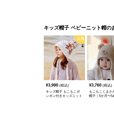
キッズ帽子
ベビーニット帽
の
人気
¥
3,990
¥
3,760
(税込)
(税込)
キッズ帽子 もこもこポ
もこもこくまさ
ンポン付きキッズニット
帽子｜5か月〜5
帽｜47-52 cm／1〜6歳対
付きベビーニッ
応の防寒ベビーニット帽
【42–50cm】