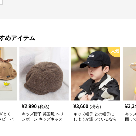
すめアイテム
人気
¥
2,990
¥
3,660
¥
3,3
(税込)
(税込)
ぎとく
キッズ帽子 英国風 ヘリ
キッズ帽子 どの帽子に
キッ
ベビーバ
ンボーン キッズキャス
しようか迷っているなら
囲っ
通気性◎
ケット
これ！ 王道キッズ向け
う！
【46–
カジュアルロゴキャップ
帽子
【46–54cm・成長に合わ