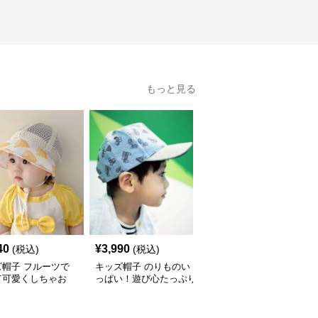
もっと見る
40
¥
3,990
¥
2,990
(税込)
(税込)
(税込)
ズ帽子 フルーツで
キッズ帽子 のりものい
恐竜デザイン キッズ帽
て可愛くしちゃお
っぱい！遊び心たっぷり
子｜コーデュロイ素材の
 メッシュフルーツ
のキッズキャップ｜サイ
遊び心ベビーキャップ
 ベビーキャップ
ズ44〜54cmで成長に合
わせ調整可