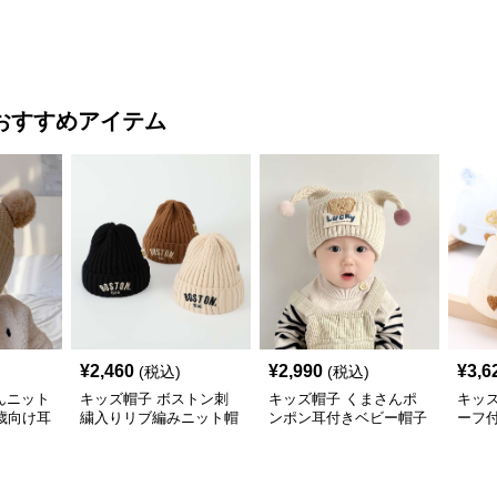
せ調整可能】
おすすめアイテム
¥
2,460
¥
2,990
¥
3,6
(税込)
(税込)
んニット
キッズ帽子 ボストン刺
キッズ帽子 くまさんポ
キッ
歳向け耳
繍入りリブ編みニット帽
ンポン耳付きベビー帽子
ーフ
ト帽