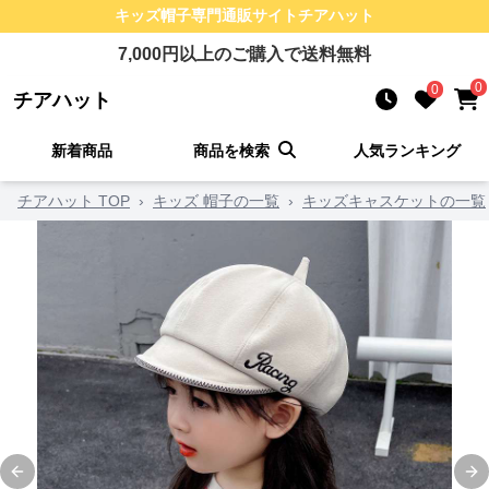
キッズ帽子
専門通販サイト
チアハット
7,000
円以上のご購入で送料無料
0
0
チアハット
新着商品
商品を検索
人気ランキング
チアハット TOP
›
キッズ 帽子の一覧
›
キッズキャスケットの一覧
Previous slide
Ne