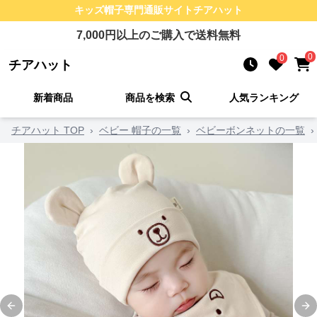
キッズ帽子
専門通販サイト
チアハット
7,000
円以上のご購入で送料無料
0
0
チアハット
新着商品
商品を検索
人気ランキング
チアハット TOP
›
ベビー 帽子の一覧
›
ベビーボンネットの一覧
›
Previous slide
Ne