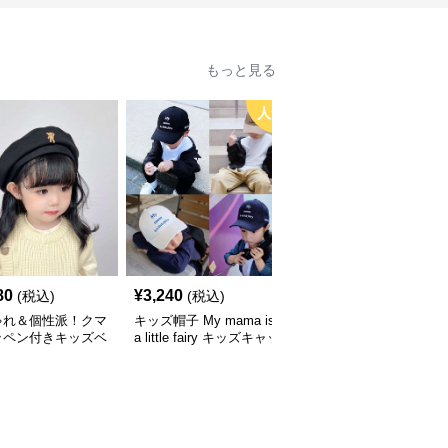
もっと見る
人気
80
¥
3,240
¥
3,660
(税込)
(税込)
(税込)
ゃれ＆個性派！クマ
キッズ帽子 My mama is
キッズ帽子 紫外線＆風
ッペン付きキッズベ
a little fairy キッズキャッ
対策に最適！メッシュ×
｜48–58cm
プ｜ママへの愛をこめた
広つばのキッズアウトド
遊び心キャップ【48–52
アハット【55-58cm／6
cm】
～15歳】