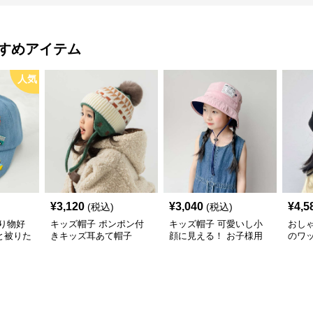
すめアイテム
人気
¥
3,120
¥
3,040
¥
4,5
(税込)
(税込)
り物好
キッズ帽子 ポンポン付
キッズ帽子 可愛いし小
おし
と被りた
きキッズ耳あて帽子
顔に見える！ お子様用
のワ
物デコキ
リボン付きバケットハッ
レー帽
ット
ト｜安心のあご紐付き