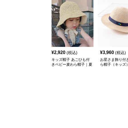
¥
2,920
¥
3,960
(税込)
(税込)
キッズ帽子 あごひも付
お星さま飾り付き
きベビー麦わら帽子｜夏
ら帽子（キッズ
のおすすめ定番【2サイ
性・水洗い可仕
ズ：S／M】
広デザイン