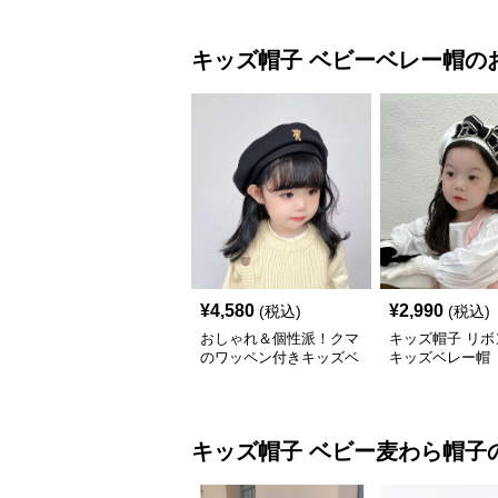
キッズ帽子
ベビーベレー帽
の
¥
4,580
¥
2,990
(税込)
(税込)
おしゃれ＆個性派！クマ
キッズ帽子 リボ
のワッペン付きキッズベ
キッズベレー帽
レー帽｜48–58cm
キッズ帽子
ベビー麦わら帽子