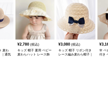
¥
2,780
¥
3,080
¥
3,1
(税込)
(税込)
 麦わ
キッズ 帽子 夏用 ベビー
キッズ 帽子 リボン付き
🌸 
）｜通気
麦わらハット レース飾
レース編み麦わら帽子｜
付き
様／つば
り付き｜通気性◎＆日よ
透かしレース×リボンア
ト（7
け仕様
クセント
50cm