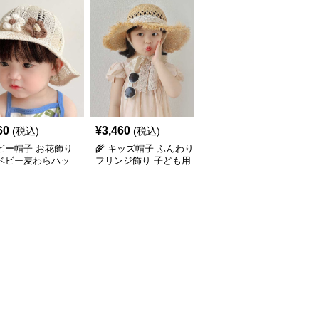
60
¥
3,460
¥
3,040
(税込)
(税込)
(税込)
ベビー帽子 お花飾り
🌾 キッズ帽子 ふんわり
🌾 ふんわりフリンジ飾
 ベビー麦わらハッ
フリンジ飾り 子ども用
り 子ども用麦わらハッ
ヶ月〜2歳／46-
麦わらハット（46-54cm
ト（46-54cm／ベビー～
）
／ベビー～キッズ）
キッズ）