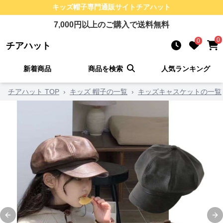
キッズ帽子
専門通販サイト
チアハット
7,000
円以上のご購入で送料無料
0
0
チアハット
新着商品
商品を検索
人気ランキング
チアハット TOP
›
キッズ 帽子の一覧
›
キッズキャスケットの一覧
Previous slide
Ne