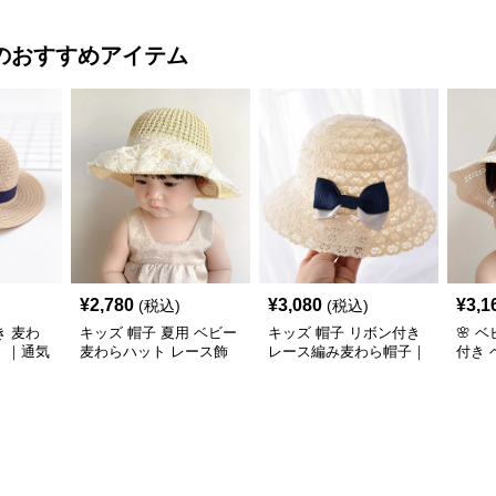
のおすすめアイテム
¥
2,780
¥
3,080
¥
3,1
(税込)
(税込)
 麦わ
キッズ 帽子 夏用 ベビー
キッズ 帽子 リボン付き
🌸 
）｜通気
麦わらハット レース飾
レース編み麦わら帽子｜
付き
様／つば
り付き｜通気性◎＆日よ
透かしレース×リボンア
ト（7
け仕様
クセント
50cm