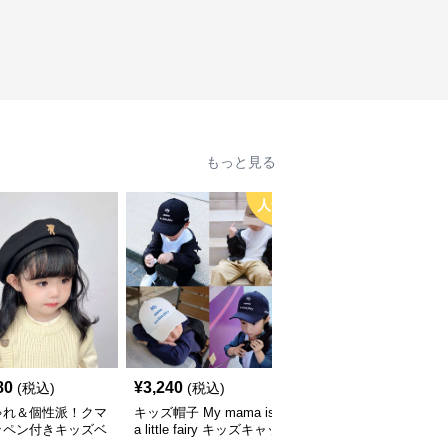
もっと見る
人気
80
¥
3,240
¥
3,660
(税込)
(税込)
(税込)
ゃれ＆個性派！クマ
キッズ帽子 My mama is
キッズ帽子 紫外線＆風
ッペン付きキッズベ
a little fairy キッズキャッ
対策に最適！メッシュ×
｜48–58cm
プ｜ママへの愛をこめた
広つばのキッズアウトド