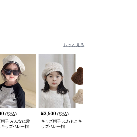
遊び心キャップ【48–52
アハット【55-58cm／6
cm】
～15歳】
もっと見る
90
¥
3,500
¥
2,980
(税込)
(税込)
(税込)
ズ帽子 みんなに愛
キッズ帽子 ふわもこキ
キッズ帽子 ハート飾り
るキッズベレー帽
ッズベレー帽
つきガーリーベレー帽