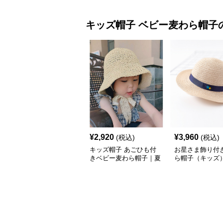
キッズ帽子
ベビー麦わら帽子
¥
2,920
¥
3,960
(税込)
(税込)
キッズ帽子 あごひも付
お星さま飾り付き
きベビー麦わら帽子｜夏
ら帽子（キッズ
のおすすめ定番【2サイ
性・水洗い可仕
ズ：S／M】
広デザイン