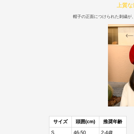
上質な
帽子の正面につけられた刺繍が
サイズ
頭囲(cm)
推奨年齢
S
46-50
2-4歳