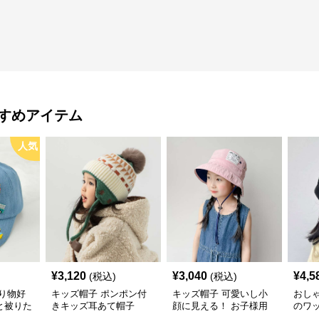
すめアイテム
人気
¥
3,120
¥
3,040
¥
4,5
(税込)
(税込)
り物好
キッズ帽子 ポンポン付
キッズ帽子 可愛いし小
おし
と被りた
きキッズ耳あて帽子
顔に見える！ お子様用
のワ
物デコキ
リボン付きバケットハッ
レー帽