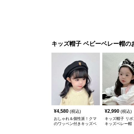
で秋冬コーデにぴったり
ャップ｜チアハ
キッズ帽子
ベビーベレー帽
の
¥
4,580
¥
2,990
(税込)
(税込)
おしゃれ＆個性派！クマ
キッズ帽子 リボ
のワッペン付きキッズベ
キッズベレー帽
レー帽｜48–58cm