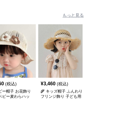
もっと見る
60
¥
3,460
¥
3,040
(税込)
(税込)
(税込)
ベビー帽子 お花飾り
🌾 キッズ帽子 ふんわり
🌾 ふんわりフリンジ飾
 ベビー麦わらハッ
フリンジ飾り 子ども用
り 子ども用麦わらハッ
ヶ月〜2歳／46-
麦わらハット（46-54cm
ト（46-54cm／ベビー～
）
／ベビー～キッズ）
キッズ）