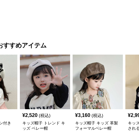
ット
ト｜安心のあご紐付き
おすすめアイテム
¥
2,520
¥
3,160
¥
2,9
(税込)
(税込)
ン付き
キッズ帽子 トレンド キ
キッズ帽子 キッズ 革製
キッ
ッズ ベレー帽
フォーマルベレー帽
され