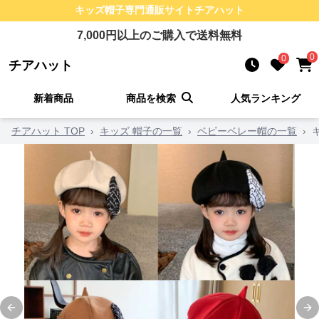
キッズ帽子
専門通販サイト
チアハット
7,000
円以上のご購入で送料無料
0
0
チアハット
新着商品
商品を検索
人気ランキング
チアハット TOP
›
キッズ 帽子の一覧
›
ベビーベレー帽の一覧
›
Previous slide
Ne