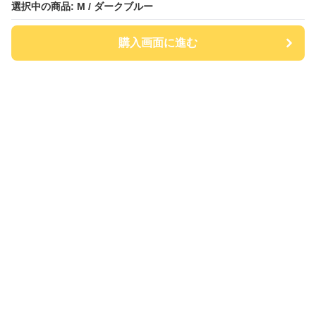
選択中の商品: M / ダークブルー
購入画面に進む
チアハット
について
会社概要
利用規約