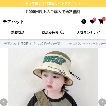
キッズ帽子
専門通販サイト
チアハット
7,000
円以上のご購入で送料無料
0
0
チアハット
新着商品
商品を検索
人気ランキング
チアハット TOP
›
キッズ 帽子の一覧
›
キッズバケットハットの一
Previous slide
Ne