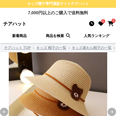
キッズ帽子
専門通販サイト
チアハット
7,000
円以上のご購入で送料無料
0
0
チアハット
新着商品
商品を検索
人気ランキング
チアハット TOP
›
キッズ 帽子の一覧
›
キッズ麦わら帽子の一覧
›
Previous slide
Ne