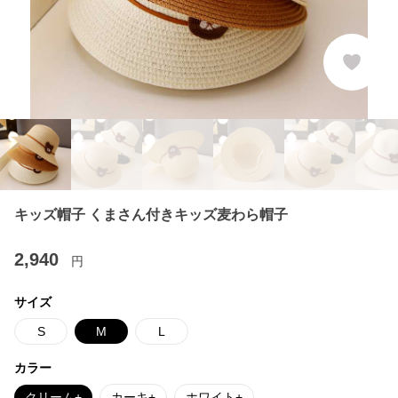
キッズ帽子 くまさん付きキッズ麦わら帽子
2,940
円
サイズ
S
M
L
カラー
クリーム+
カーキ+
ホワイト+