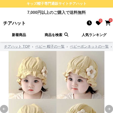
キッズ帽子
専門通販サイト
チアハット
7,000
円以上のご購入で送料無料
0
0
チアハット
新着商品
商品を検索
人気ランキング
チアハット TOP
›
ベビー 帽子の一覧
›
ベビーボンネットの一覧
›
Previous slide
Ne