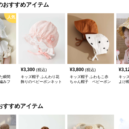
のおすすめアイテム
人気
¥
3,300
¥
3,800
¥
3,1
(税込)
(税込)
た瞬間
キッズ帽子 ふんわり花
キッズ帽子 ふわもこ赤
キッ
編みフ
飾りのベビーボンネット
ちゃん帽子 ベビーボン
よけ
ンネット
ネット
ット
出かけ用
ビーサ
税込）
おすすめアイテム