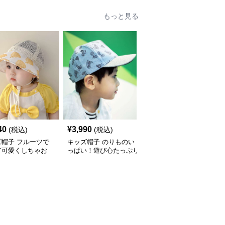
もっと見る
40
¥
3,990
¥
2,990
(税込)
(税込)
(税込)
ズ帽子 フルーツで
キッズ帽子 のりものい
恐竜デザイン キッズ帽
て可愛くしちゃお
っぱい！遊び心たっぷり
子｜コーデュロイ素材の
 メッシュフルーツ
のキッズキャップ｜サイ
遊び心ベビーキャップ
 ベビーキャップ
ズ44〜54cmで成長に合
わせ調整可