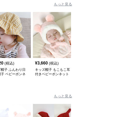
もっと見る
20
¥
3,660
¥
2,170
(税込)
(税込)
(税込)
ズ帽子 ふんわり日
キッズ帽子 もこもこ耳
キッズ帽子 ベビー帽子
帽子 ベビーボンネ
付きベビーボンネット
花柄 日よけ帽 春秋新作
可愛い3色
もっと見る