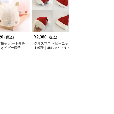
20
¥
2,380
¥
2,920
(税込)
(税込)
(税込)
ズ帽子 ハートモチ
クリスマス ベビーニッ
キッズ帽子 もこもこく
付きベビー帽子
ト帽子｜赤ちゃん・キッ
まさん帽子
ズ モコモコポンポン 防
寒 サンタ風 6ヶ月〜3歳
対応（S・Mサイズ）