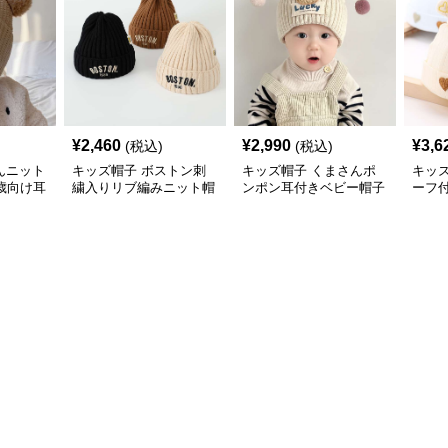
¥
2,460
¥
2,990
¥
3,6
(税込)
(税込)
んニット
キッズ帽子 ボストン刺
キッズ帽子 くまさんポ
キッ
歳向け耳
繍入りリブ編みニット帽
ンポン耳付きベビー帽子
ーフ
ト帽