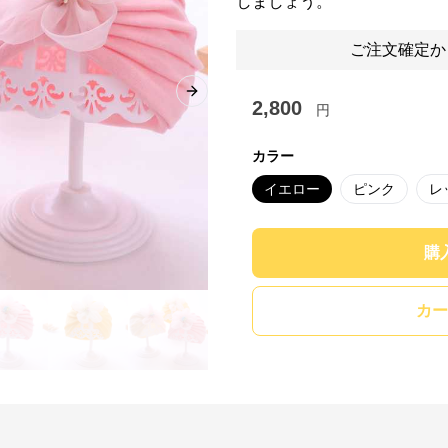
しましょう。
ご注文確定か
Next slide
2,800
円
カラー
イエロー
ピンク
レ
購
カー