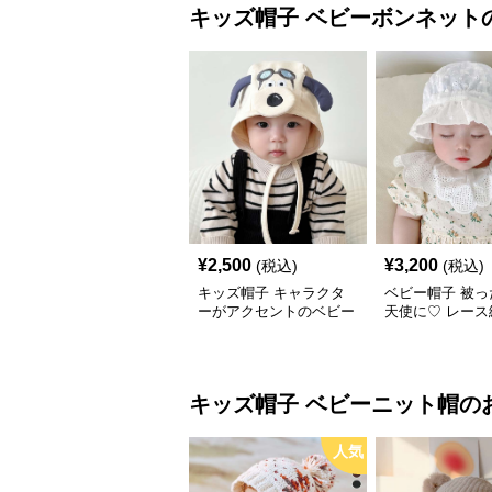
キッズ帽子
ベビーボンネット
¥
2,500
¥
3,200
(税込)
(税込)
キッズ帽子 キャラクタ
ベビー帽子 被っ
ーがアクセントのベビー
天使に♡ レース
ボンネット
リルのベビーボ
｜お宮参り・お
にも 新生児〜ベ
イズ3,200円（
キッズ帽子
ベビーニット帽
の
人気