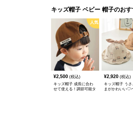
キッズ帽子
ベビー 帽子
のおす
人気
¥
2,500
¥
2,920
(税込)
(税込)
キッズ帽子 成長に合わ
キッズ帽子 うさ
せて使える！調節可能タ
まがかわいい♡
グ付きキッズキャップ｜
ケットハット｜
46–52cm
コーデュロイ素材
48cm】