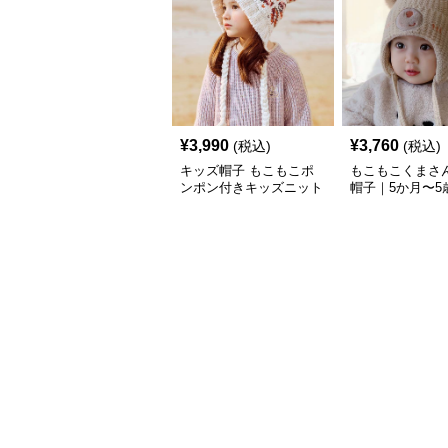
¥
3,990
¥
3,760
(税込)
(税込)
キッズ帽子 もこもこポ
もこもこくまさ
ンポン付きキッズニット
帽子｜5か月〜5
帽｜47-52 cm／1〜6歳対
付きベビーニッ
応の防寒ベビーニット帽
【42–50cm】