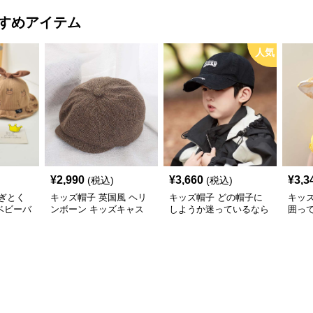
すめアイテム
人気
¥
2,990
¥
3,660
¥
3,3
(税込)
(税込)
ぎとく
キッズ帽子 英国風 ヘリ
キッズ帽子 どの帽子に
キッ
ベビーバ
ンボーン キッズキャス
しようか迷っているなら
囲っ
通気性◎
ケット
これ！ 王道キッズ向け
う！
【46–
カジュアルロゴキャップ
帽子
【46–54cm・成長に合わ
せ調整可能】