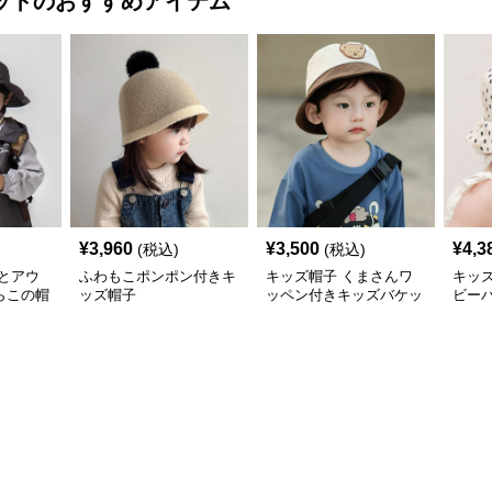
ット
のおすすめアイテム
¥
3,960
¥
3,500
¥
4,3
(税込)
(税込)
とアウ
ふわもこポンポン付きキ
キッズ帽子 くまさんワ
キッ
らこの帽
ッズ帽子
ッペン付きキッズバケッ
ビー
ハット
トハット
アウトド
ト