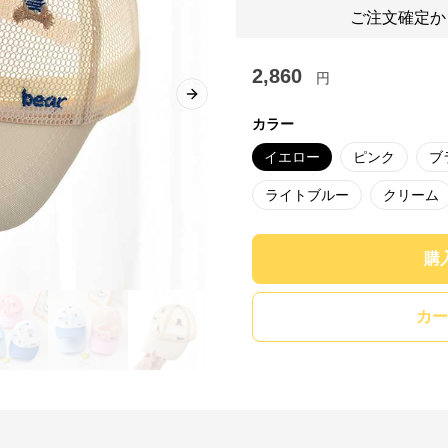
ご注文確定か
2,860
円
Next slide
カラー
イエロー
ピンク
ブ
ライトブルー
クリーム
購
カー