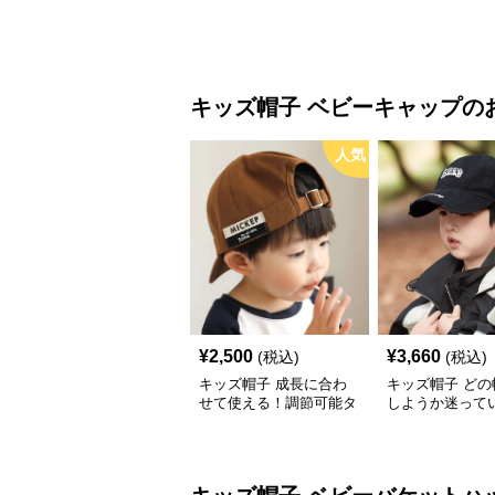
キッズ帽子
ベビーキャップ
の
人気
¥
2,500
¥
3,660
(税込)
(税込)
キッズ帽子 成長に合わ
キッズ帽子 どの
せて使える！調節可能タ
しようか迷って
グ付きキッズキャップ｜
これ！ 王道キッ
46–52cm
カジュアルロゴ
【46–54cm・
せ調整可能】