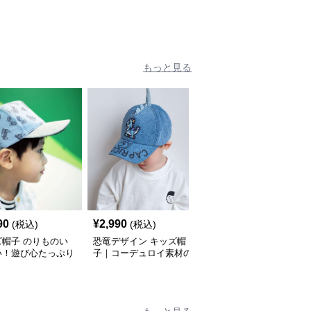
もっと見る
90
¥
2,990
¥
2,990
(税込)
(税込)
(税込)
ズ帽子 のりものい
恐竜デザイン キッズ帽
キッズ帽子 笑顔の親友
い！遊び心たっぷり
子｜コーデュロイ素材の
キッズキャップ
ッズキャップ｜サイ
遊び心ベビーキャップ
〜54cmで成長に合
調整可