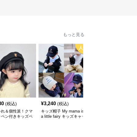
もっと見る
人気
80
¥
3,240
¥
3,660
(税込)
(税込)
(税込)
ゃれ＆個性派！クマ
キッズ帽子 My mama is
キッズ帽子 紫外線＆風
ッペン付きキッズベ
a little fairy キッズキャッ
対策に最適！メッシュ×
｜48–58cm
プ｜ママへの愛をこめた
広つばのキッズアウトド
遊び心キャップ【48–52
アハット【55-58cm／6
cm】
～15歳】