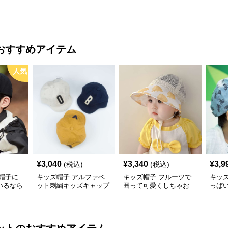
おすすめアイテム
人気
¥
3,040
¥
3,340
¥
3,9
(税込)
(税込)
帽子に
キッズ帽子 アルファベ
キッズ帽子 フルーツで
キッ
いるなら
ット刺繍キッズキャップ
囲って可愛くしちゃお
っぱ
ズ向け
う！ メッシュフルーツ
のキ
キャップ
帽子 ベビーキャップ
ズ44
成長に合わ
わせ