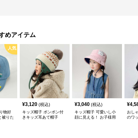
すめアイテム
人気
¥
3,120
¥
3,040
¥
4,5
(税込)
(税込)
り物好
キッズ帽子 ポンポン付
キッズ帽子 可愛いし小
おし
と被りた
きキッズ耳あて帽子
顔に見える！ お子様用
のワ
物デコキ
リボン付きバケットハッ
レー帽
ット
ト｜安心のあご紐付き