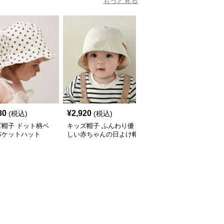
もっと見る
人
80
¥
2,920
¥
2,920
(税込)
(税込)
(税込)
ズ帽子 ドット柄ベ
キッズ帽子 ふんわり優
キッズ帽子 子供用ふわ
バケットハット
しい赤ちゃんの日よけ帽
ふわテクスチャーバケッ
ト帽