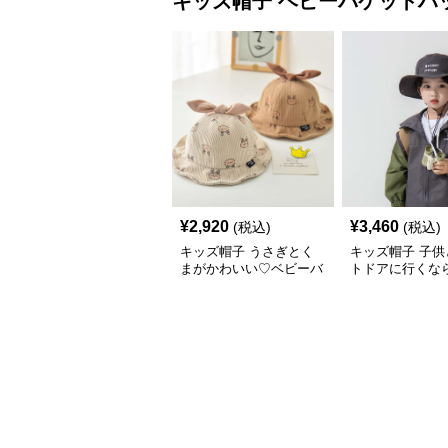
キッズ帽子
ベビーバケットハ
¥
2,920
¥
3,460
(税込)
(税込)
キッズ帽子 うさぎとく
キッズ帽子 子供
まがかわいい♡ベビーバ
トドアに行くな
ケットハット｜通気性◎
子が必須！ チア
コーデュロイ素材【46–
一押しのキッズ
48cm】
アバケットハッ