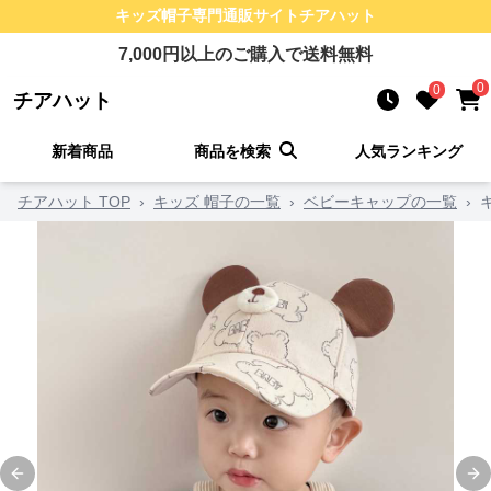
キッズ帽子
専門通販サイト
チアハット
7,000
円以上のご購入で送料無料
0
0
チアハット
新着商品
商品を検索
人気ランキング
チアハット TOP
›
キッズ 帽子の一覧
›
ベビーキャップの一覧
›
Previous slide
Ne