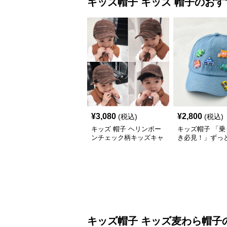
キッズ帽子
キッズ 帽子
のおす
¥
3,080
¥
2,800
(税込)
(税込)
キッズ 帽子 ヘリンボー
キッズ帽子 「乗
ンチェック柄キッズキャ
き必見！」ずっ
ップ｜上質生地＆格子柄
がるキッズ乗り
で秋冬コーデにぴったり
ャップ｜チアハ
キッズ帽子
キッズ麦わら帽子