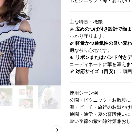
のピクニック・海・お出かけ
主な特長・機能
☀️
広めのつば付き設計で顔ま
っかり守ります。
🌿
軽量かつ通気性の良い麦わ
適な被り心地です。
🎀
リボンまたはバンド付きデ
コーディネートに華を添えま
📏
対応サイズ（目安）
：頭囲 
使用シーン例
公園・ピクニック・お散歩に
海・ビーチ・旅行のお出かけ
通園・通学・夏の普段使いに
暑い季節の紫外線対策兼おし