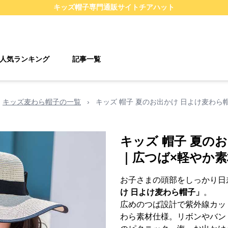
キッズ帽子
専門通販サイト
チアハット
人気ランキング
記事一覧
キッズ麦わら帽子の一覧
›
キッズ 帽子 夏のお出かけ 日よけ麦わ
キッズ 帽子 夏の
｜広つば×軽やか
お子さまの頭部をしっかり日
け 日よけ麦わら帽子」
。
広めのつば設計で紫外線カッ
わら素材仕様。リボンやバン