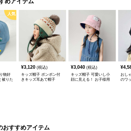
すめアイテム
人気
¥
3,120
¥
3,040
¥
4,5
(税込)
(税込)
り物好
キッズ帽子 ポンポン付
キッズ帽子 可愛いし小
おし
と被りた
きキッズ耳あて帽子
顔に見える！ お子様用
のワ
物デコキ
リボン付きバケットハッ
レー帽
ット
ト｜安心のあご紐付き
のおすすめアイテム