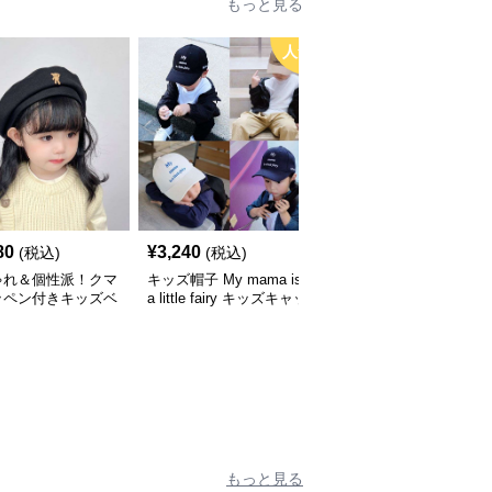
もっと見る
人気
80
¥
3,240
¥
3,660
(税込)
(税込)
(税込)
ゃれ＆個性派！クマ
キッズ帽子 My mama is
キッズ帽子 紫外線＆風
ッペン付きキッズベ
a little fairy キッズキャッ
対策に最適！メッシュ×
｜48–58cm
プ｜ママへの愛をこめた
広つばのキッズアウトド
遊び心キャップ【48–52
アハット【55-58cm／6
cm】
～15歳】
もっと見る